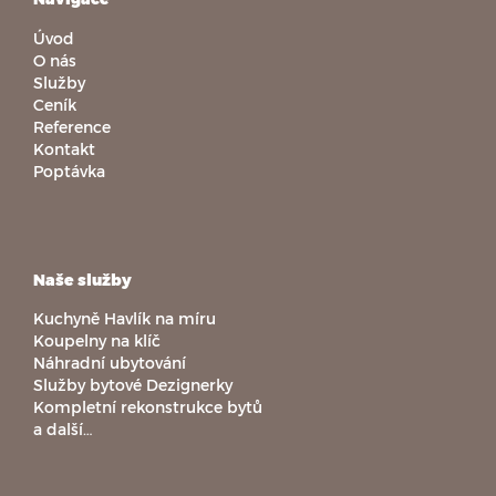
Úvod
O nás
Služby
Ceník
Reference
Kontakt
Poptávka
Naše služby
Kuchyně Havlík na míru
Koupelny na klíč
Náhradní ubytování
Služby bytové Dezignerky
Kompletní rekonstrukce bytů
a další…